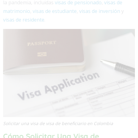
la pandemia, incluidas
visas de pensionado
,
visas de
matrimonio
,
visas de estudiante
,
visas de inversión
y
visas de residente
.
Solicitar una visa de visa de beneficiario en Colombia
Cómo Solicitar Una Visa de